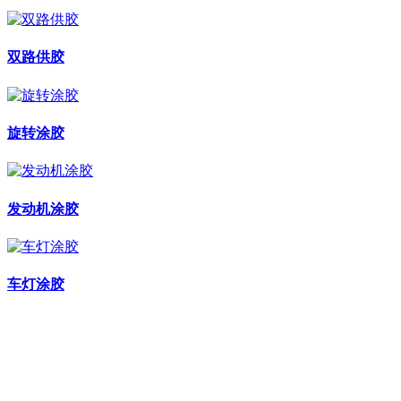
双路供胶
旋转涂胶
发动机涂胶
车灯涂胶